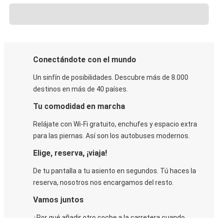
Conectándote con el mundo
Un sinfín de posibilidades. Descubre más de 8.000
destinos en más de 40 países.
Tu comodidad en marcha
Relájate con Wi-Fi gratuito, enchufes y espacio extra
para las piernas. Así son los autobuses modernos.
Elige, reserva, ¡viaja!
De tu pantalla a tu asiento en segundos. Tú haces la
reserva, nosotros nos encargamos del resto.
Vamos juntos
¿Por qué añadir otro coche a la carretera cuando