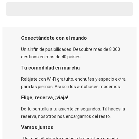
Conectándote con el mundo
Un sinfín de posibilidades. Descubre más de 8.000
destinos en más de 40 países.
Tu comodidad en marcha
Relájate con Wi-Fi gratuito, enchufes y espacio extra
para las piernas. Así son los autobuses modernos.
Elige, reserva, ¡viaja!
De tu pantalla a tu asiento en segundos. Tú haces la
reserva, nosotros nos encargamos del resto.
Vamos juntos
¿Por qué añadir otro coche a la carretera cuando