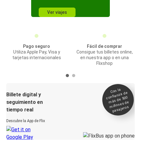
Ver viajes
Pago seguro
Fácil de comprar
Utiliza Apple Pay, Visa y
Consigue tus billetes online,
tarjetas internacionales
en nuestra app o en una
Flixshop
Con la
confianza de
Billete digital y
más de 500
seguimiento en
millones de
pasajeros
tiempo real
Descubre la App de Flix