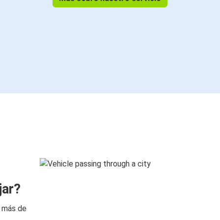
jar?
n más de