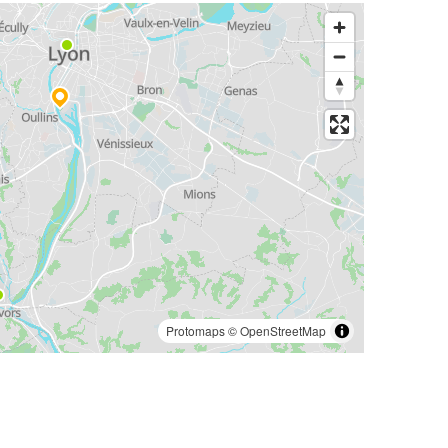
Protomaps
©
OpenStreetMap