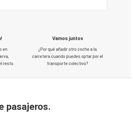
!
Vamos juntos
o en
¿Por qué añadir otro coche a la
erva,
carretera cuando puedes optar por el
 resto.
transporte colectivo?
e pasajeros.