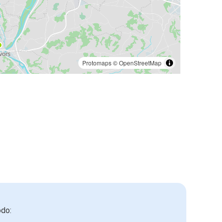
Protomaps
©
OpenStreetMap
odo: