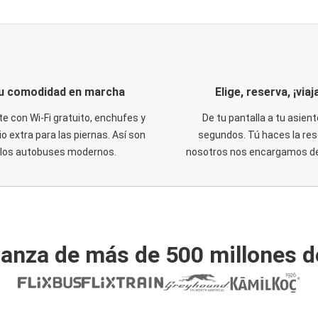
u comodidad en marcha
Elige, reserva, ¡viaja
te con Wi-Fi gratuito, enchufes y
De tu pantalla a tu asient
o extra para las piernas. Así son
segundos. Tú haces la res
los autobuses modernos.
nosotros nos encargamos del
ianza de más de 500 millones d