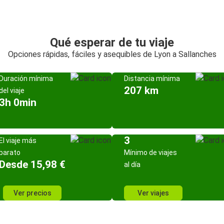
Qué esperar de tu viaje
Opciones rápidas, fáciles y asequibles de Lyon a Sallanches
Duración mínima
Distancia mínima
207 km
del viaje
3h 0min
3
El viaje más
barato
Mínimo de viajes
Desde 15,98 €
al día
Ver precios
Ver viajes