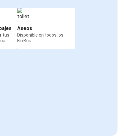
pajes
Aseos
r tus
Disponible en todos los
rma
FlixBus