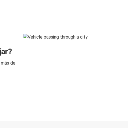
jar?
n más de