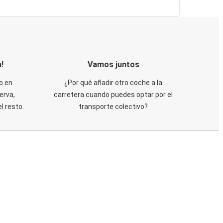
!
Vamos juntos
o en
¿Por qué añadir otro coche a la
erva,
carretera cuando puedes optar por el
 resto.
transporte colectivo?