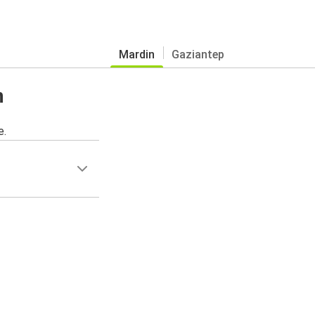
Mardin
Gaziantep
n
e.