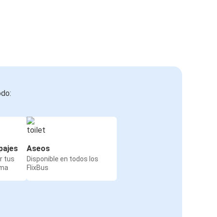
odo:
pajes
Aseos
r tus
Disponible en todos los
rma
FlixBus