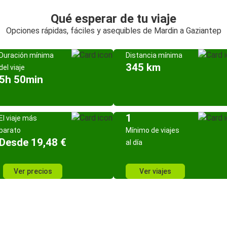
Qué esperar de tu viaje
Opciones rápidas, fáciles y asequibles de Mardin a Gaziantep
Duración mínima
Distancia mínima
345 km
del viaje
5h 50min
1
El viaje más
barato
Mínimo de viajes
Desde 19,48 €
al día
Ver precios
Ver viajes