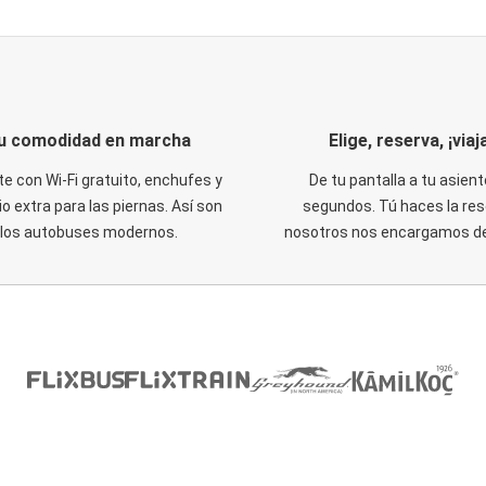
u comodidad en marcha
Elige, reserva, ¡viaja
te con Wi-Fi gratuito, enchufes y
De tu pantalla a tu asient
o extra para las piernas. Así son
segundos. Tú haces la res
los autobuses modernos.
nosotros nos encargamos del