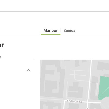
Maribor
Zenica
or
e.