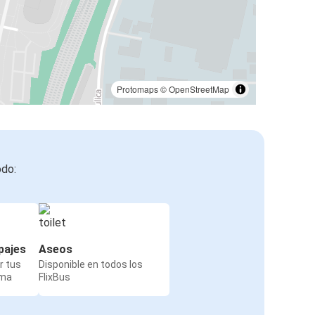
Protomaps
©
OpenStreetMap
odo:
pajes
Aseos
r tus
Disponible en todos los
rma
FlixBus