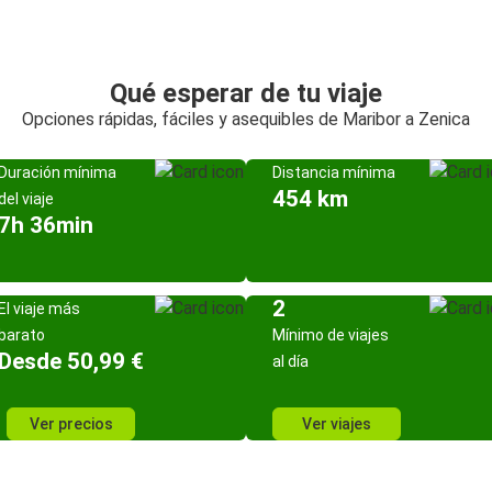
Qué esperar de tu viaje
Opciones rápidas, fáciles y asequibles de Maribor a Zenica
Duración mínima
Distancia mínima
454 km
del viaje
7h 36min
2
El viaje más
barato
Mínimo de viajes
Desde 50,99 €
al día
Ver precios
Ver viajes