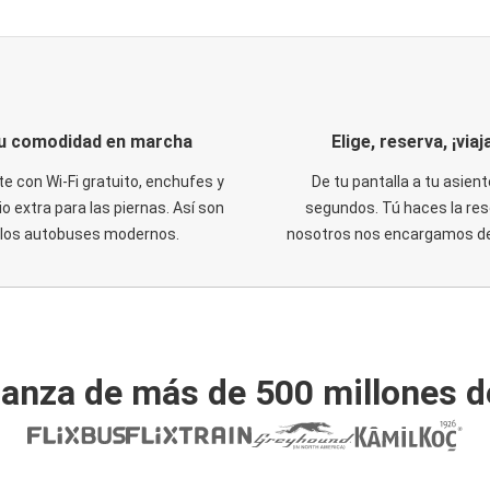
u comodidad en marcha
Elige, reserva, ¡viaja
te con Wi-Fi gratuito, enchufes y
De tu pantalla a tu asient
o extra para las piernas. Así son
segundos. Tú haces la res
los autobuses modernos.
nosotros nos encargamos del
ianza de más de 500 millones d