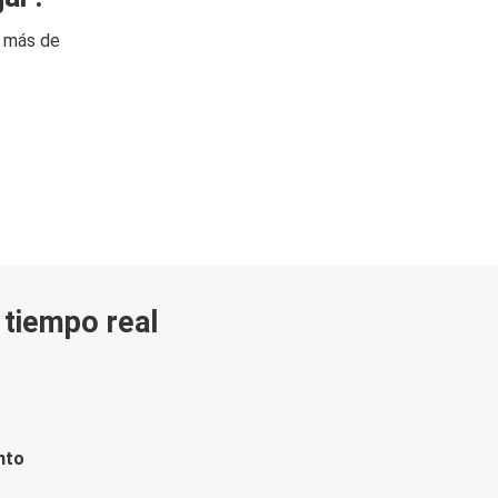
n más de
n tiempo real
nto