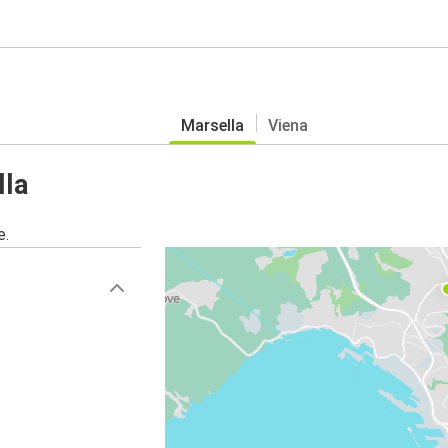
Marsella
Viena
lla
e.