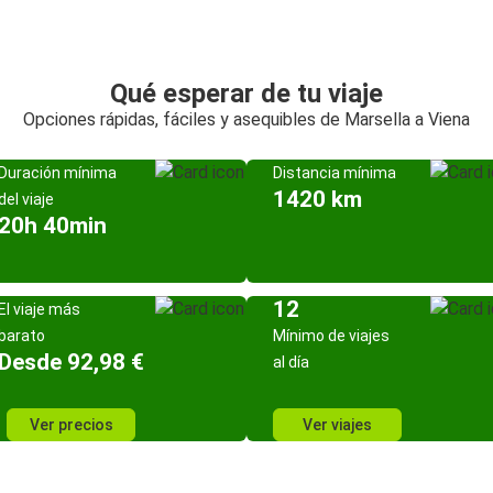
Qué esperar de tu viaje
Opciones rápidas, fáciles y asequibles de Marsella a Viena
Duración mínima
Distancia mínima
1420 km
del viaje
20h 40min
12
El viaje más
barato
Mínimo de viajes
Desde 92,98 €
al día
Ver precios
Ver viajes