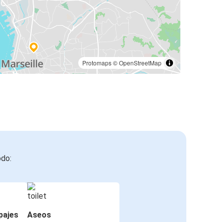
Protomaps
©
OpenStreetMap
odo:
pajes
Aseos