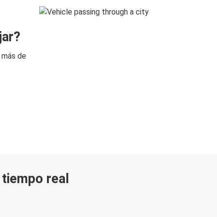
jar?
n más de
n tiempo real