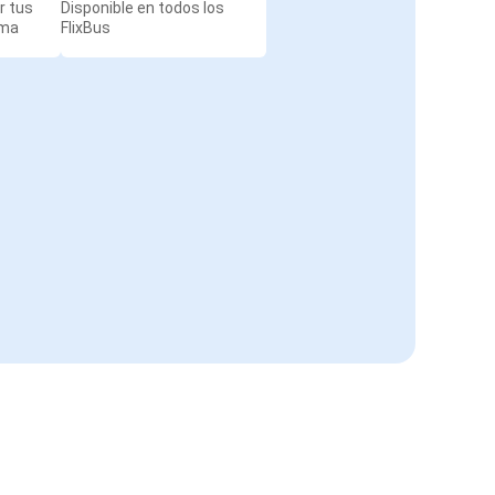
r tus
Disponible en todos los
rma
FlixBus