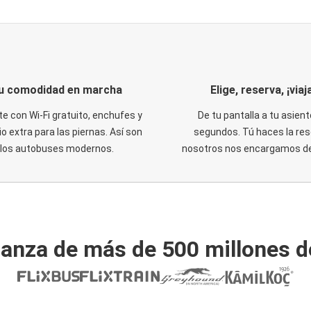
u comodidad en marcha
Elige, reserva, ¡viaja
te con Wi-Fi gratuito, enchufes y
De tu pantalla a tu asient
o extra para las piernas. Así son
segundos. Tú haces la res
los autobuses modernos.
nosotros nos encargamos del
ianza de más de 500 millones d