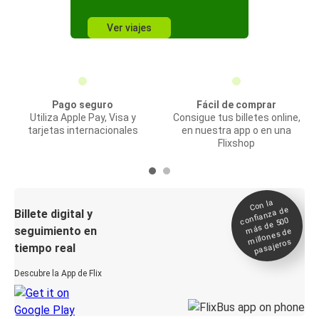
Ver viajes
Pago seguro
Fácil de comprar
Utiliza Apple Pay, Visa y
Consigue tus billetes online,
tarjetas internacionales
en nuestra app o en una
Flixshop
Con la
confianza de
Billete digital y
más de 500
seguimiento en
millones de
pasajeros
tiempo real
Descubre la App de Flix