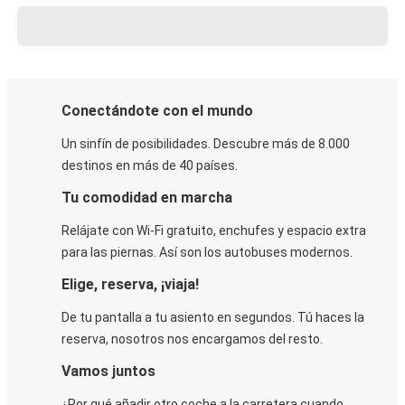
Conectándote con el mundo
Un sinfín de posibilidades. Descubre más de 8.000
destinos en más de 40 países.
Tu comodidad en marcha
Relájate con Wi-Fi gratuito, enchufes y espacio extra
para las piernas. Así son los autobuses modernos.
Elige, reserva, ¡viaja!
De tu pantalla a tu asiento en segundos. Tú haces la
reserva, nosotros nos encargamos del resto.
Vamos juntos
¿Por qué añadir otro coche a la carretera cuando