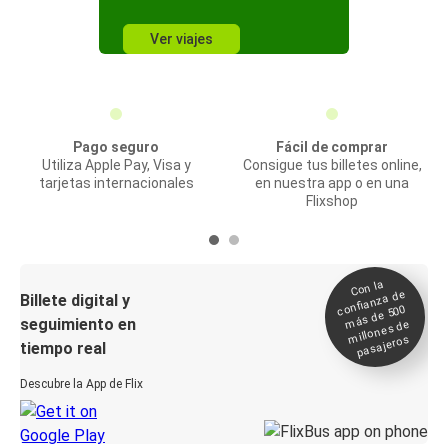
Ver viajes
Pago seguro
Fácil de comprar
Utiliza Apple Pay, Visa y
Consigue tus billetes online,
tarjetas internacionales
en nuestra app o en una
Flixshop
Con la
confianza de
Billete digital y
más de 500
seguimiento en
millones de
pasajeros
tiempo real
Descubre la App de Flix