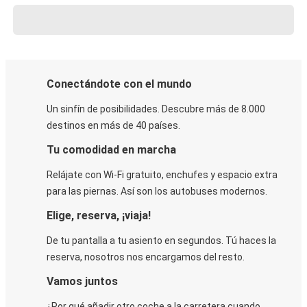
Conectándote con el mundo
Un sinfín de posibilidades. Descubre más de 8.000
destinos en más de 40 países.
Tu comodidad en marcha
Relájate con Wi-Fi gratuito, enchufes y espacio extra
para las piernas. Así son los autobuses modernos.
Elige, reserva, ¡viaja!
De tu pantalla a tu asiento en segundos. Tú haces la
reserva, nosotros nos encargamos del resto.
Vamos juntos
¿Por qué añadir otro coche a la carretera cuando