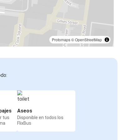
Protomaps
©
OpenStreetMap
odo:
pajes
Aseos
r tus
Disponible en todos los
rma
FlixBus