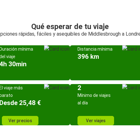
Qué esperar de tu viaje
pciones rápidas, fáciles y asequibles de Middlesbrough a Londr
Duración mínima
Distancia mínima
396 km
del viaje
4h 30min
2
El viaje más
barato
Mínimo de viajes
Desde 25,48 €
al día
Ver precios
Ver viajes