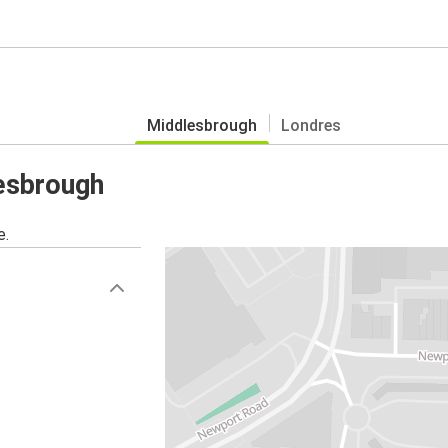
Middlesbrough
Londres
esbrough
e.