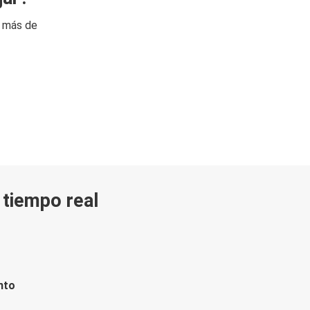
n más de
n tiempo real
nto