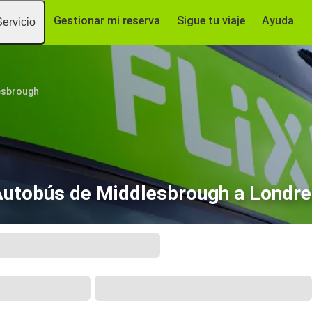
Gestionar mi reserva
Sigue tu viaje
Ayuda
Servicio
esbrough
utobús de Middlesbrough a Londre