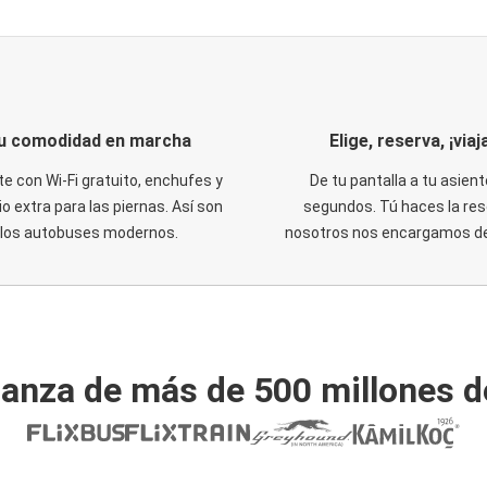
u comodidad en marcha
Elige, reserva, ¡viaja
te con Wi-Fi gratuito, enchufes y
De tu pantalla a tu asient
o extra para las piernas. Así son
segundos. Tú haces la res
los autobuses modernos.
nosotros nos encargamos del
ianza de más de 500 millones d