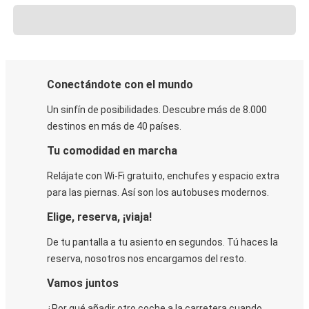
Conectándote con el mundo
Un sinfín de posibilidades. Descubre más de 8.000
destinos en más de 40 países.
Tu comodidad en marcha
Relájate con Wi-Fi gratuito, enchufes y espacio extra
para las piernas. Así son los autobuses modernos.
Elige, reserva, ¡viaja!
De tu pantalla a tu asiento en segundos. Tú haces la
reserva, nosotros nos encargamos del resto.
Vamos juntos
¿Por qué añadir otro coche a la carretera cuando