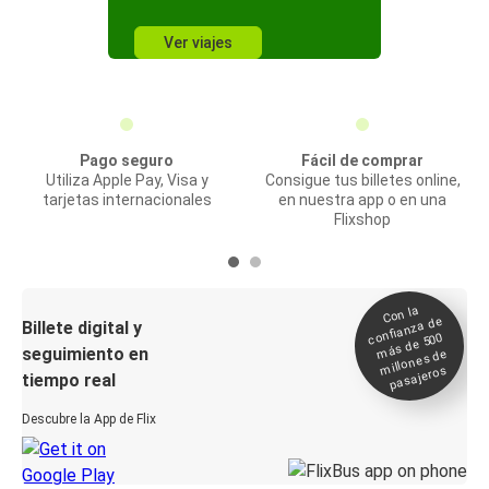
Ver viajes
Pago seguro
Fácil de comprar
Utiliza Apple Pay, Visa y
Consigue tus billetes online,
tarjetas internacionales
en nuestra app o en una
Flixshop
Con la
confianza de
Billete digital y
más de 500
seguimiento en
millones de
pasajeros
tiempo real
Descubre la App de Flix