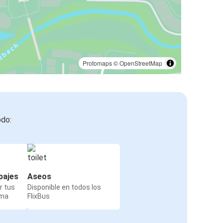
Protomaps
©
OpenStreetMap
odo:
pajes
Aseos
r tus
Disponible en todos los
rma
FlixBus