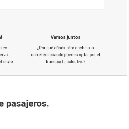
!
Vamos juntos
o en
¿Por qué añadir otro coche a la
erva,
carretera cuando puedes optar por el
 resto.
transporte colectivo?
e pasajeros.