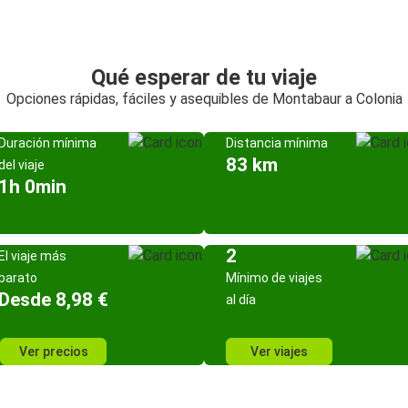
Qué esperar de tu viaje
Opciones rápidas, fáciles y asequibles de Montabaur a Colonia
Duración mínima
Distancia mínima
83 km
del viaje
1h 0min
2
El viaje más
barato
Mínimo de viajes
Desde 8,98 €
al día
Ver precios
Ver viajes