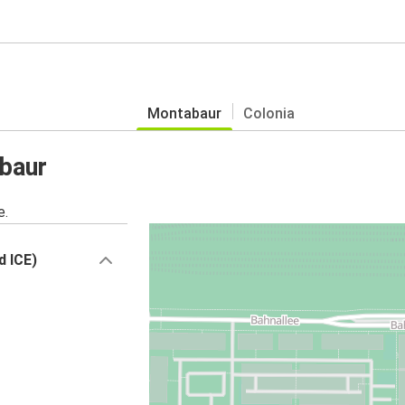
Montabaur
Colonia
baur
e.
d ICE)