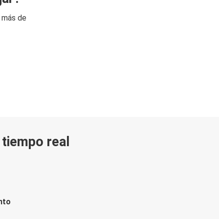
n más de
n tiempo real
nto