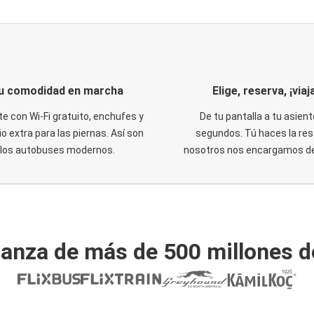
u comodidad en marcha
Elige, reserva, ¡viaja
te con Wi-Fi gratuito, enchufes y
De tu pantalla a tu asient
o extra para las piernas. Así son
segundos. Tú haces la res
los autobuses modernos.
nosotros nos encargamos del
ianza de más de 500 millones d