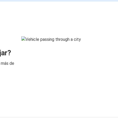
jar?
n más de