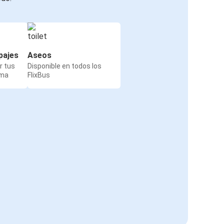
pajes
Aseos
r tus
Disponible en todos los
rma
FlixBus