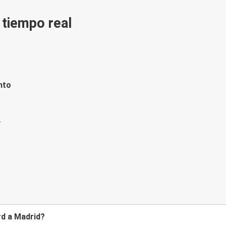
n tiempo real
nto
rd a Madrid?