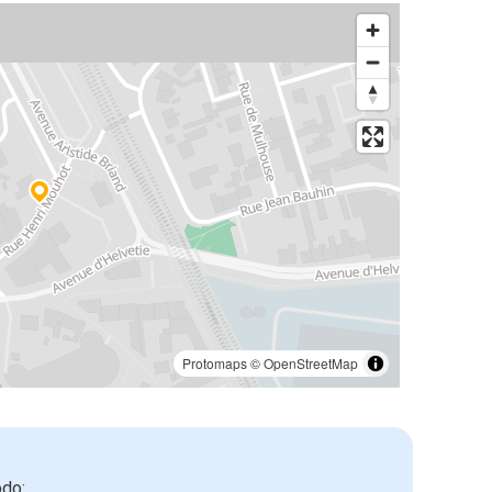
Protomaps
©
OpenStreetMap
odo: