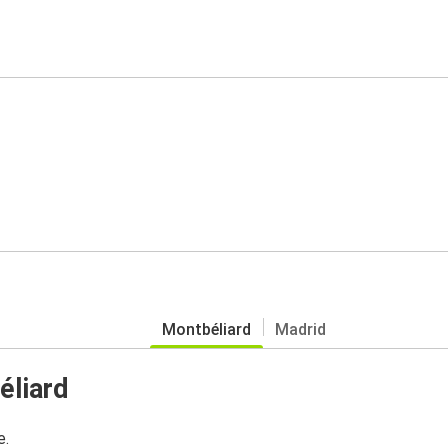
Montbéliard
Madrid
éliard
e.