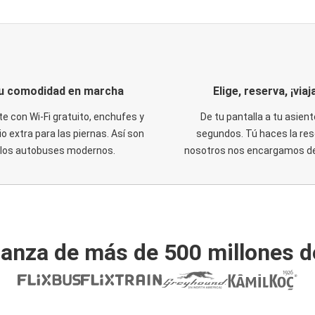
u comodidad en marcha
Elige, reserva, ¡viaja
te con Wi-Fi gratuito, enchufes y
De tu pantalla a tu asient
o extra para las piernas. Así son
segundos. Tú haces la res
los autobuses modernos.
nosotros nos encargamos del
ianza de más de 500 millones d