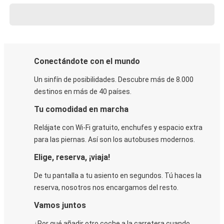
Conectándote con el mundo
Un sinfín de posibilidades. Descubre más de 8.000
destinos en más de 40 países.
Tu comodidad en marcha
Relájate con Wi-Fi gratuito, enchufes y espacio extra
para las piernas. Así son los autobuses modernos.
Elige, reserva, ¡viaja!
De tu pantalla a tu asiento en segundos. Tú haces la
reserva, nosotros nos encargamos del resto.
Vamos juntos
¿Por qué añadir otro coche a la carretera cuando