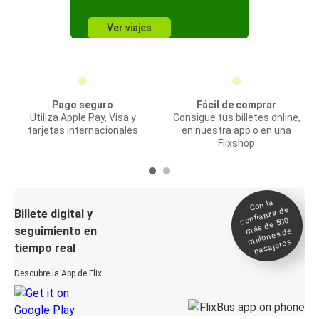
Ver viajes
Pago seguro
Fácil de comprar
Utiliza Apple Pay, Visa y
Consigue tus billetes online,
tarjetas internacionales
en nuestra app o en una
Flixshop
Con la
confianza de
Billete digital y
más de 500
seguimiento en
millones de
pasajeros
tiempo real
Descubre la App de Flix