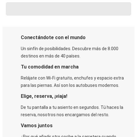
Conectándote con el mundo
Un sinfín de posibilidades. Descubre más de 8.000
destinos en más de 40 países.
Tu comodidad en marcha
Relájate con Wi-Fi gratuito, enchufes y espacio extra
para las piernas. Así son los autobuses modernos.
Elige, reserva, ¡viaja!
De tu pantalla a tu asiento en segundos. Tú haces la
reserva, nosotros nos encargamos del resto.
Vamos juntos
¿Por qué añadir otro coche a la carretera cuando