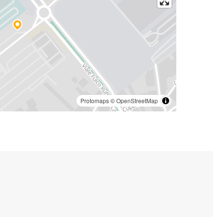
Protomaps
©
OpenStreetMap