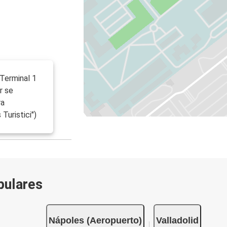
Terminal 1
r se
ra
Turistici")
pulares
Nápoles (Aeropuerto)
Valladolid