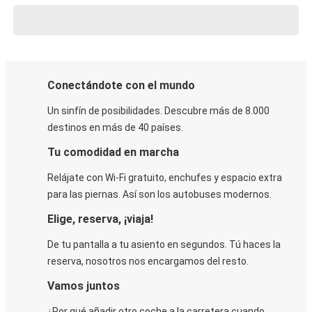
Conectándote con el mundo
Un sinfín de posibilidades. Descubre más de 8.000
destinos en más de 40 países.
Tu comodidad en marcha
Relájate con Wi-Fi gratuito, enchufes y espacio extra
para las piernas. Así son los autobuses modernos.
Elige, reserva, ¡viaja!
De tu pantalla a tu asiento en segundos. Tú haces la
reserva, nosotros nos encargamos del resto.
Vamos juntos
¿Por qué añadir otro coche a la carretera cuando