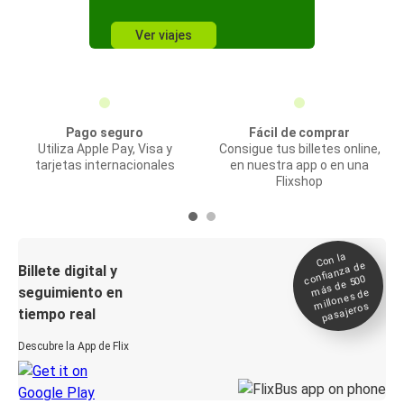
Ver viajes
Pago seguro
Fácil de comprar
Utiliza Apple Pay, Visa y
Consigue tus billetes online,
tarjetas internacionales
en nuestra app o en una
Flixshop
Con la
confianza de
Billete digital y
más de 500
seguimiento en
millones de
pasajeros
tiempo real
Descubre la App de Flix