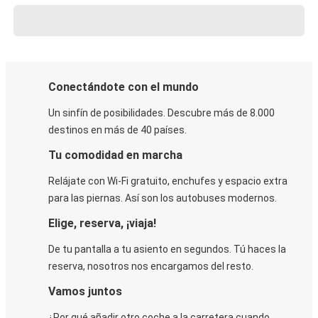
Conectándote con el mundo
Un sinfín de posibilidades. Descubre más de 8.000
destinos en más de 40 países.
Tu comodidad en marcha
Relájate con Wi-Fi gratuito, enchufes y espacio extra
para las piernas. Así son los autobuses modernos.
Elige, reserva, ¡viaja!
De tu pantalla a tu asiento en segundos. Tú haces la
reserva, nosotros nos encargamos del resto.
Vamos juntos
¿Por qué añadir otro coche a la carretera cuando