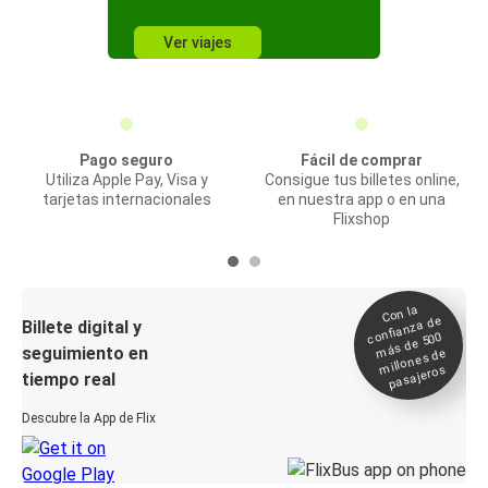
Ver viajes
Pago seguro
Fácil de comprar
Utiliza Apple Pay, Visa y
Consigue tus billetes online,
tarjetas internacionales
en nuestra app o en una
Flixshop
Con la
confianza de
Billete digital y
más de 500
seguimiento en
millones de
pasajeros
tiempo real
Descubre la App de Flix