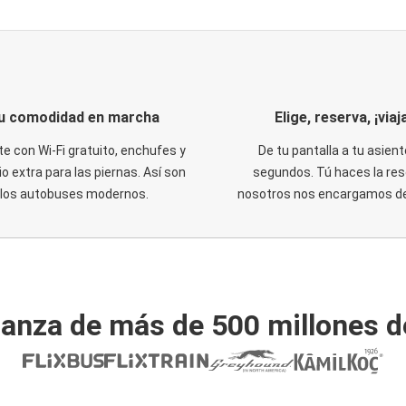
u comodidad en marcha
Elige, reserva, ¡viaja
te con Wi-Fi gratuito, enchufes y
De tu pantalla a tu asient
o extra para las piernas. Así son
segundos. Tú haces la res
los autobuses modernos.
nosotros nos encargamos del
ianza de más de 500 millones d