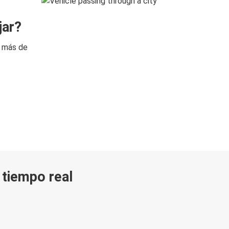
jar?
n más de
n tiempo real