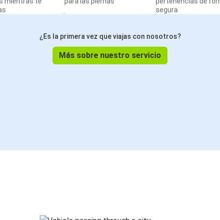
s mientras te
para las piernas
pertenencias de fo
as
segura
¿Es la primera vez que viajas con nosotros?
Más sobre nuestro servicio