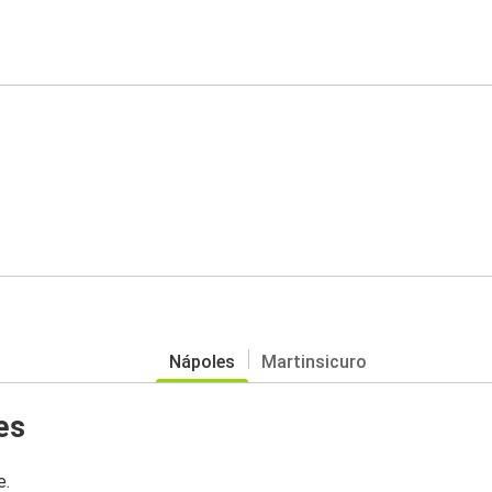
Nápoles
Martinsicuro
es
e.