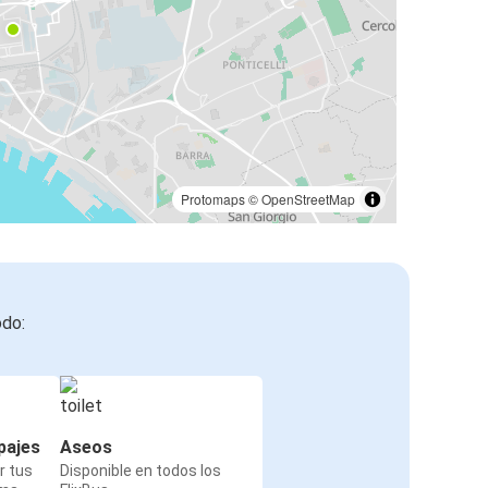
Protomaps
©
OpenStreetMap
odo:
pajes
Aseos
r tus
Disponible en todos los