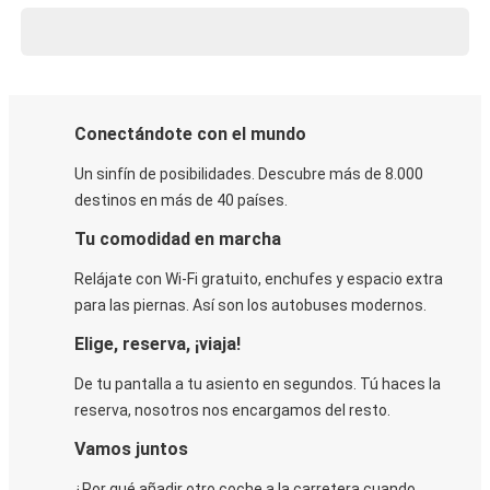
Conectándote con el mundo
Un sinfín de posibilidades. Descubre más de 8.000
destinos en más de 40 países.
Tu comodidad en marcha
Relájate con Wi-Fi gratuito, enchufes y espacio extra
para las piernas. Así son los autobuses modernos.
Elige, reserva, ¡viaja!
De tu pantalla a tu asiento en segundos. Tú haces la
reserva, nosotros nos encargamos del resto.
Vamos juntos
¿Por qué añadir otro coche a la carretera cuando