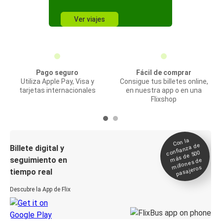
Ver viajes
Pago seguro
Fácil de comprar
Utiliza Apple Pay, Visa y
Consigue tus billetes online,
tarjetas internacionales
en nuestra app o en una
Flixshop
Con la
confianza de
Billete digital y
más de 500
seguimiento en
millones de
pasajeros
tiempo real
Descubre la App de Flix