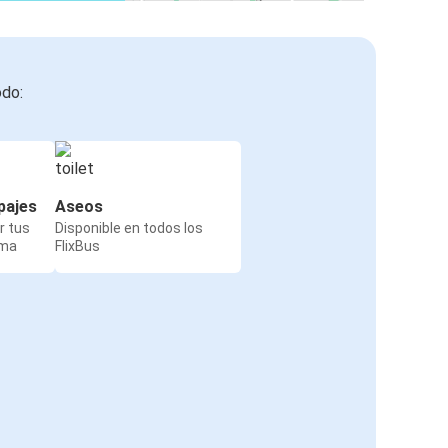
odo:
pajes
Aseos
r tus
Disponible en todos los
rma
FlixBus