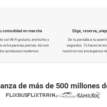
u comodidad en marcha
Elige, reserva, ¡viaja
te con Wi-Fi gratuito, enchufes y
De tu pantalla a tu asient
o extra para las piernas. Así son
segundos. Tú haces la res
los autobuses modernos.
nosotros nos encargamos del
ianza de más de 500 millones d