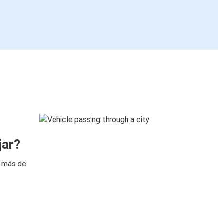
jar?
n más de