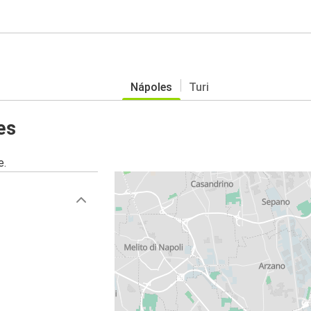
Nápoles
Turi
es
e.