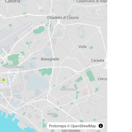
Protomaps
©
OpenStreetMap