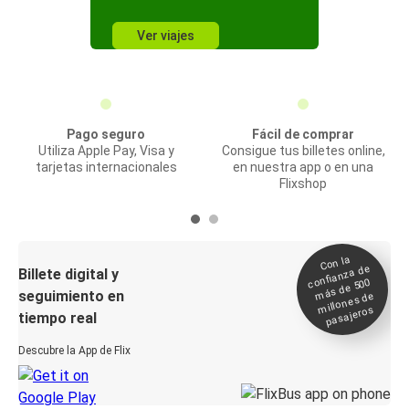
Ver viajes
Pago seguro
Fácil de comprar
Utiliza Apple Pay, Visa y
Consigue tus billetes online,
tarjetas internacionales
en nuestra app o en una
Flixshop
Con la
confianza de
Billete digital y
más de 500
seguimiento en
millones de
pasajeros
tiempo real
Descubre la App de Flix