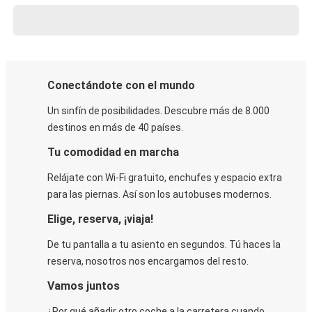
Conectándote con el mundo
Un sinfín de posibilidades. Descubre más de 8.000
destinos en más de 40 países.
Tu comodidad en marcha
Relájate con Wi-Fi gratuito, enchufes y espacio extra
para las piernas. Así son los autobuses modernos.
Elige, reserva, ¡viaja!
De tu pantalla a tu asiento en segundos. Tú haces la
reserva, nosotros nos encargamos del resto.
Vamos juntos
¿Por qué añadir otro coche a la carretera cuando