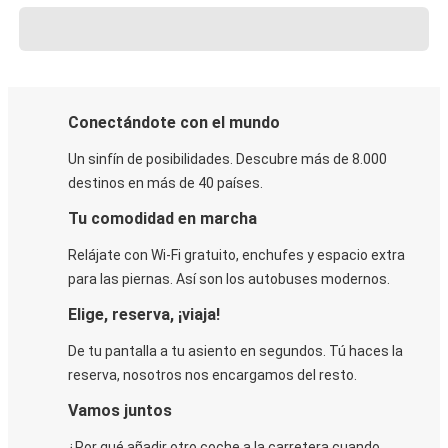
Conectándote con el mundo
Un sinfín de posibilidades. Descubre más de 8.000
destinos en más de 40 países.
Tu comodidad en marcha
Relájate con Wi-Fi gratuito, enchufes y espacio extra
para las piernas. Así son los autobuses modernos.
Elige, reserva, ¡viaja!
De tu pantalla a tu asiento en segundos. Tú haces la
reserva, nosotros nos encargamos del resto.
Vamos juntos
¿Por qué añadir otro coche a la carretera cuando