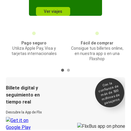
Ver viajes
Pago seguro
Fácil de comprar
Utiliza Apple Pay, Visa y
Consigue tus billetes online,
tarjetas internacionales
en nuestra app o en una
Flixshop
Con la
confianza de
Billete digital y
más de 500
seguimiento en
millones de
pasajeros
tiempo real
Descubre la App de Flix