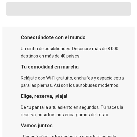
Conectándote con el mundo
Un sinfín de posibilidades. Descubre más de 8.000
destinos en más de 40 países.
Tu comodidad en marcha
Relájate con Wi-Fi gratuito, enchufes y espacio extra
para las piernas. Así son los autobuses modernos.
Elige, reserva, ¡viaja!
De tu pantalla a tu asiento en segundos. Tú haces la
reserva, nosotros nos encargamos del resto.
Vamos juntos
¿Por qué añadir otro coche a la carretera cuando