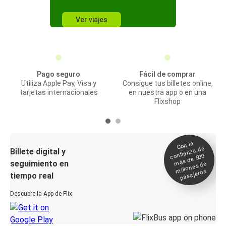
Ver viajes
Pago seguro
Fácil de comprar
Utiliza Apple Pay, Visa y
Consigue tus billetes online,
tarjetas internacionales
en nuestra app o en una
Flixshop
Con la
confianza de
Billete digital y
más de 500
seguimiento en
millones de
pasajeros
tiempo real
Descubre la App de Flix