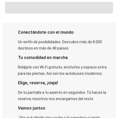
Conectándote con el mundo
Un sinfín de posibilidades. Descubre más de 8.000
destinos en más de 40 países.
Tu comodidad en marcha
Relájate con Wi-Fi gratuito, enchufes y espacio extra
para las piernas. Así son los autobuses modernos.
Elige, reserva, ¡viaja!
De tu pantalla a tu asiento en segundos. Tú haces la
reserva, nosotros nos encargamos del resto.
Vamos juntos
¿Por qué añadir otro coche a la carretera cuando