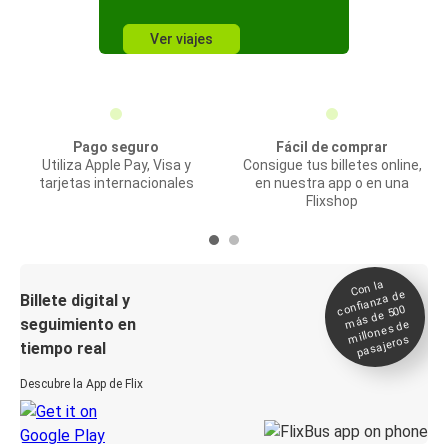
Ver viajes
Pago seguro
Fácil de comprar
Utiliza Apple Pay, Visa y
Consigue tus billetes online,
tarjetas internacionales
en nuestra app o en una
Flixshop
Con la
confianza de
Billete digital y
más de 500
seguimiento en
millones de
pasajeros
tiempo real
Descubre la App de Flix