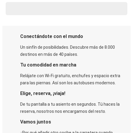
Conectándote con el mundo
Un sinfín de posibilidades. Descubre más de 8.000
destinos en más de 40 países.
Tu comodidad en marcha
Relájate con Wi-Fi gratuito, enchufes y espacio extra
para las piernas. Así son los autobuses modernos.
Elige, reserva, ¡viaja!
De tu pantalla a tu asiento en segundos. Tú haces la
reserva, nosotros nos encargamos del resto.
Vamos juntos
¿Por qué añadir otro coche a la carretera cuando