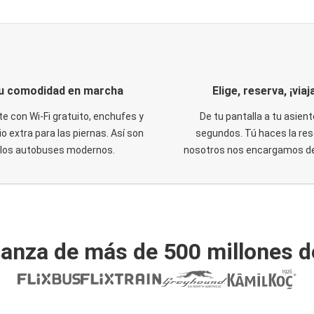
u comodidad en marcha
Elige, reserva, ¡viaja
te con Wi-Fi gratuito, enchufes y
De tu pantalla a tu asient
o extra para las piernas. Así son
segundos. Tú haces la res
los autobuses modernos.
nosotros nos encargamos del
ianza de más de 500 millones d