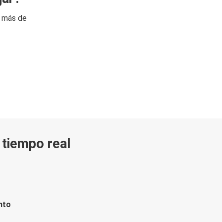
n más de
n tiempo real
nto