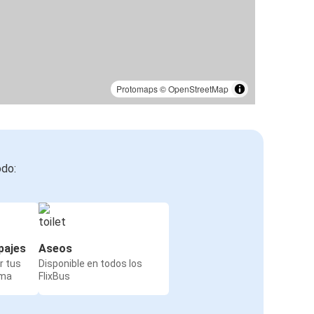
Protomaps
©
OpenStreetMap
odo:
pajes
Aseos
r tus
Disponible en todos los
rma
FlixBus