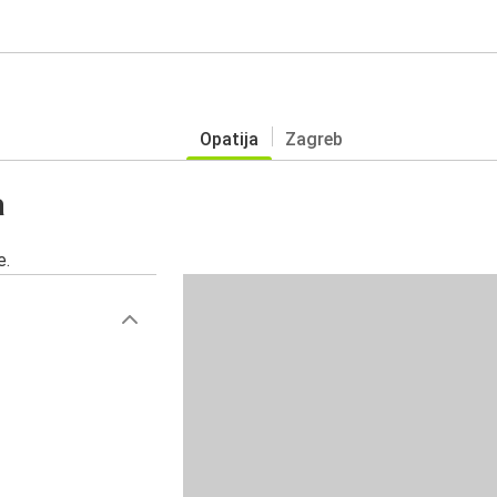
Opatija
Zagreb
a
e.