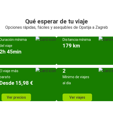
Qué esperar de tu viaje
Opciones rápidas, fáciles y asequibles de Opatija a Zagreb
Duración mínima
Distancia mínima
179 km
del viaje
2h 45min
2
El viaje más
barato
Mínimo de viajes
Desde 15,98 €
al día
Ver precios
Ver viajes