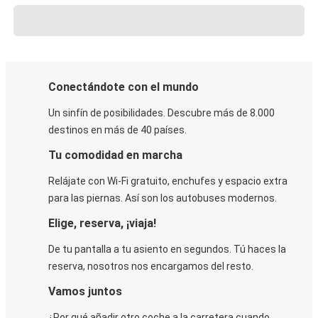
Conectándote con el mundo
Un sinfín de posibilidades. Descubre más de 8.000
destinos en más de 40 países.
Tu comodidad en marcha
Relájate con Wi-Fi gratuito, enchufes y espacio extra
para las piernas. Así son los autobuses modernos.
Elige, reserva, ¡viaja!
De tu pantalla a tu asiento en segundos. Tú haces la
reserva, nosotros nos encargamos del resto.
Vamos juntos
¿Por qué añadir otro coche a la carretera cuando