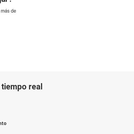
n más de
n tiempo real
nto