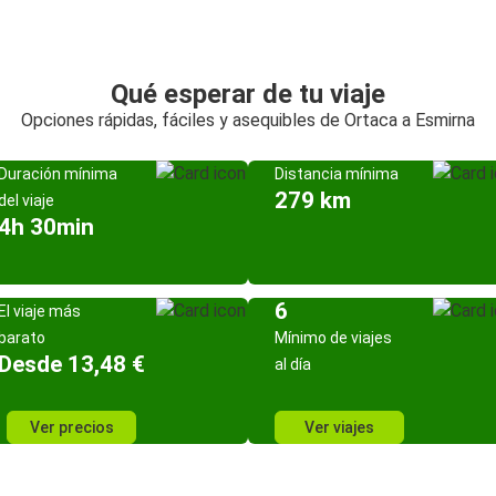
Qué esperar de tu viaje
Opciones rápidas, fáciles y asequibles de Ortaca a Esmirna
Duración mínima
Distancia mínima
279 km
del viaje
4h 30min
6
El viaje más
barato
Mínimo de viajes
Desde 13,48 €
al día
Ver precios
Ver viajes