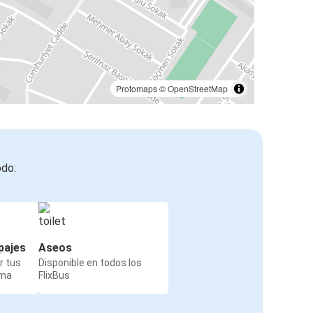
Protomaps
©
OpenStreetMap
odo:
pajes
Aseos
r tus
Disponible en todos los
rma
FlixBus