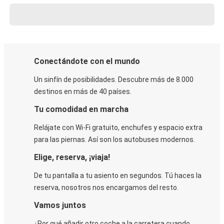
Conectándote con el mundo
Un sinfín de posibilidades. Descubre más de 8.000
destinos en más de 40 países.
Tu comodidad en marcha
Relájate con Wi-Fi gratuito, enchufes y espacio extra
para las piernas. Así son los autobuses modernos.
Elige, reserva, ¡viaja!
De tu pantalla a tu asiento en segundos. Tú haces la
reserva, nosotros nos encargamos del resto.
Vamos juntos
¿Por qué añadir otro coche a la carretera cuando