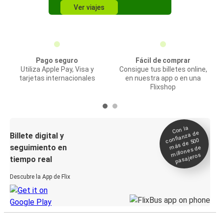
Ver viajes
Pago seguro
Fácil de comprar
Utiliza Apple Pay, Visa y
Consigue tus billetes online,
tarjetas internacionales
en nuestra app o en una
Flixshop
Con la
confianza de
Billete digital y
más de 500
seguimiento en
millones de
pasajeros
tiempo real
Descubre la App de Flix