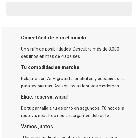
Conectándote con el mundo
Un sinfín de posibilidades. Descubre más de 8.000
destinos en más de 40 países.
Tu comodidad en marcha
Relájate con Wi-Fi gratuito, enchufes y espacio extra
para las piernas. Así son los autobuses modernos.
Elige, reserva, ¡viaja!
De tu pantalla a tu asiento en segundos. Tú haces la
reserva, nosotros nos encargamos del resto.
Vamos juntos
¿Por qué añadir otro coche a la carretera cuando