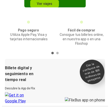
Ver viajes
Pago seguro
Fácil de comprar
Utiliza Apple Pay, Visa y
Consigue tus billetes online,
tarjetas internacionales
en nuestra app o en una
Flixshop
Con la
confianza de
Billete digital y
más de 500
seguimiento en
millones de
pasajeros
tiempo real
Descubre la App de Flix