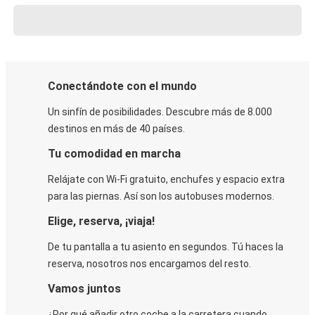
Conectándote con el mundo
Un sinfín de posibilidades. Descubre más de 8.000
destinos en más de 40 países.
Tu comodidad en marcha
Relájate con Wi-Fi gratuito, enchufes y espacio extra
para las piernas. Así son los autobuses modernos.
Elige, reserva, ¡viaja!
De tu pantalla a tu asiento en segundos. Tú haces la
reserva, nosotros nos encargamos del resto.
Vamos juntos
¿Por qué añadir otro coche a la carretera cuando