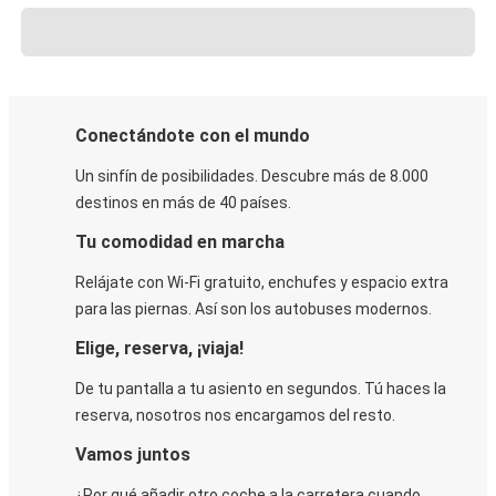
Conectándote con el mundo
Un sinfín de posibilidades. Descubre más de 8.000
destinos en más de 40 países.
Tu comodidad en marcha
Relájate con Wi-Fi gratuito, enchufes y espacio extra
para las piernas. Así son los autobuses modernos.
Elige, reserva, ¡viaja!
De tu pantalla a tu asiento en segundos. Tú haces la
reserva, nosotros nos encargamos del resto.
Vamos juntos
¿Por qué añadir otro coche a la carretera cuando