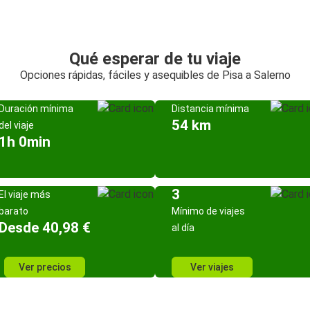
Qué esperar de tu viaje
Opciones rápidas, fáciles y asequibles de Pisa a Salerno
Duración mínima
Distancia mínima
54 km
del viaje
1h 0min
3
El viaje más
barato
Mínimo de viajes
Desde 40,98 €
al día
Ver precios
Ver viajes