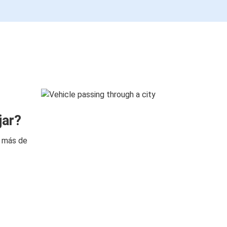
jar?
n más de