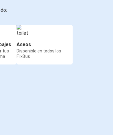
odo:
pajes
Aseos
r tus
Disponible en todos los
rma
FlixBus