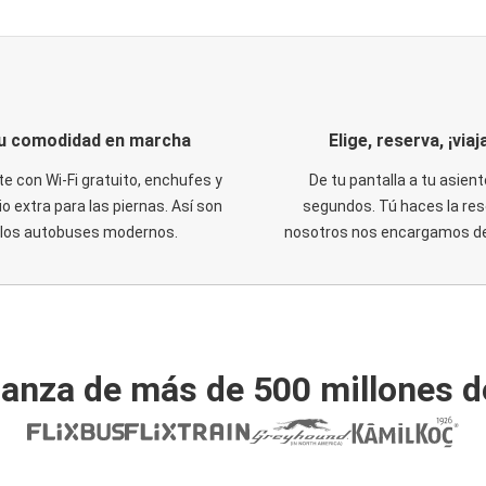
u comodidad en marcha
Elige, reserva, ¡viaja
te con Wi-Fi gratuito, enchufes y
De tu pantalla a tu asient
o extra para las piernas. Así son
segundos. Tú haces la res
los autobuses modernos.
nosotros nos encargamos del
ianza de más de 500 millones d