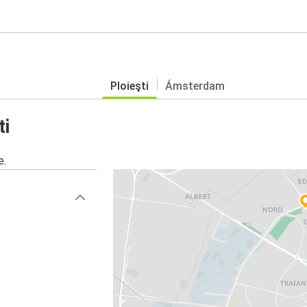
Ploieşti
Ámsterdam
ti
e.