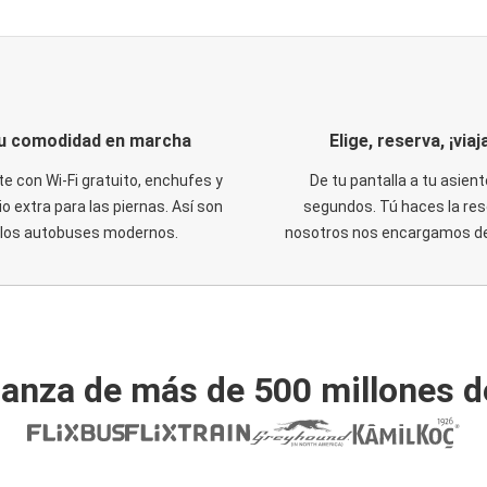
u comodidad en marcha
Elige, reserva, ¡viaja
te con Wi-Fi gratuito, enchufes y
De tu pantalla a tu asient
o extra para las piernas. Así son
segundos. Tú haces la res
los autobuses modernos.
nosotros nos encargamos del
ianza de más de 500 millones d