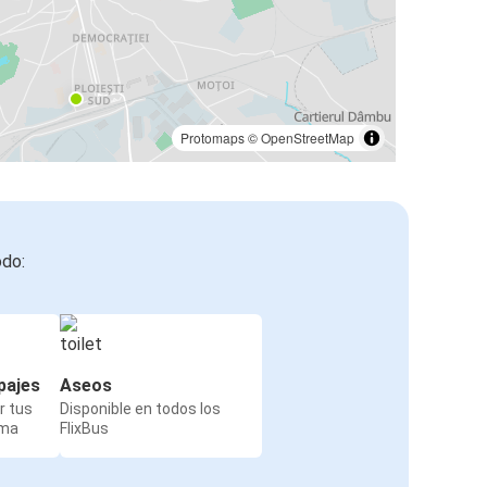
Protomaps
©
OpenStreetMap
odo:
pajes
Aseos
r tus
Disponible en todos los
rma
FlixBus