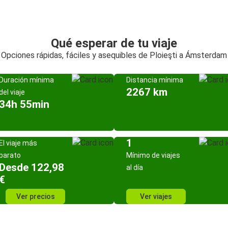
Qué esperar de tu viaje
Opciones rápidas, fáciles y asequibles de Ploieşti a Ámsterdam
Duración mínima
Distancia mínima
2267 km
del viaje
34h 55min
1
El viaje más
barato
Mínimo de viajes
Desde 122,98
al día
€
Ver precios
Ver viajes