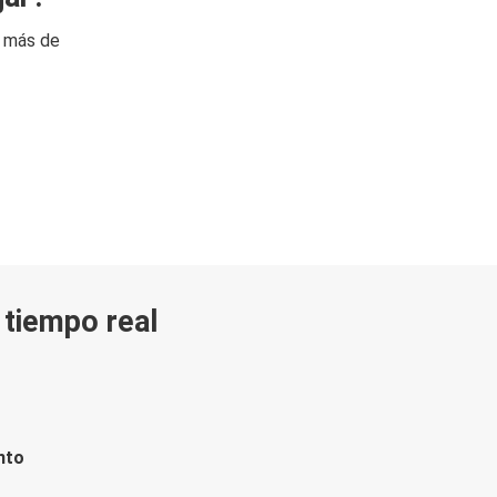
n más de
n tiempo real
nto