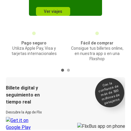
Ver viajes
Pago seguro
Fácil de comprar
Utiliza Apple Pay, Visa y
Consigue tus billetes online,
tarjetas internacionales
en nuestra app o en una
Flixshop
Con la
confianza de
Billete digital y
más de 500
seguimiento en
millones de
pasajeros
tiempo real
Descubre la App de Flix