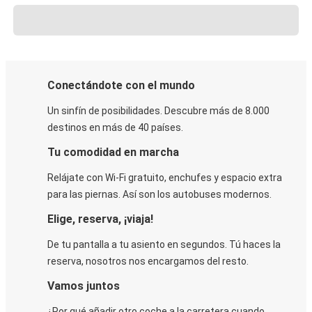
Conectándote con el mundo
Un sinfín de posibilidades. Descubre más de 8.000
destinos en más de 40 países.
Tu comodidad en marcha
Relájate con Wi-Fi gratuito, enchufes y espacio extra
para las piernas. Así son los autobuses modernos.
Elige, reserva, ¡viaja!
De tu pantalla a tu asiento en segundos. Tú haces la
reserva, nosotros nos encargamos del resto.
Vamos juntos
¿Por qué añadir otro coche a la carretera cuando