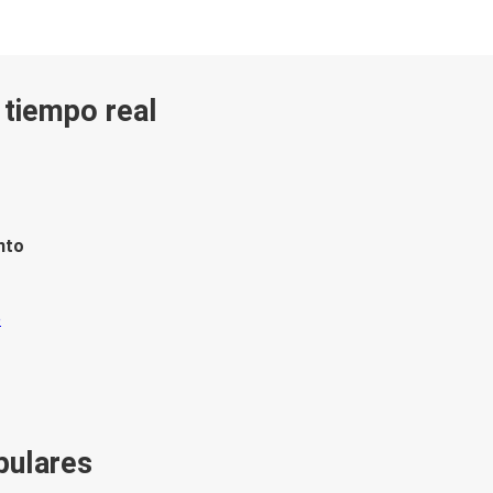
n tiempo real
nto
pulares