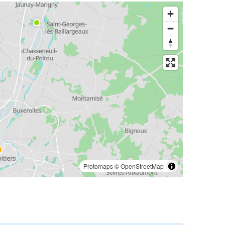
Protomaps
©
OpenStreetMap