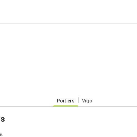
Poitiers
Vigo
rs
e.