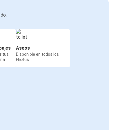
odo:
pajes
Aseos
r tus
Disponible en todos los
rma
FlixBus