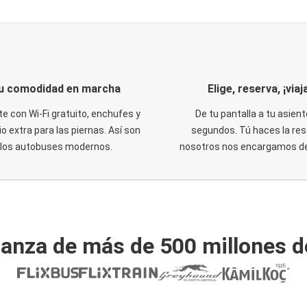
u comodidad en marcha
Elige, reserva, ¡viaja
te con Wi-Fi gratuito, enchufes y
De tu pantalla a tu asient
o extra para las piernas. Así son
segundos. Tú haces la res
los autobuses modernos.
nosotros nos encargamos del
ianza de más de 500 millones d