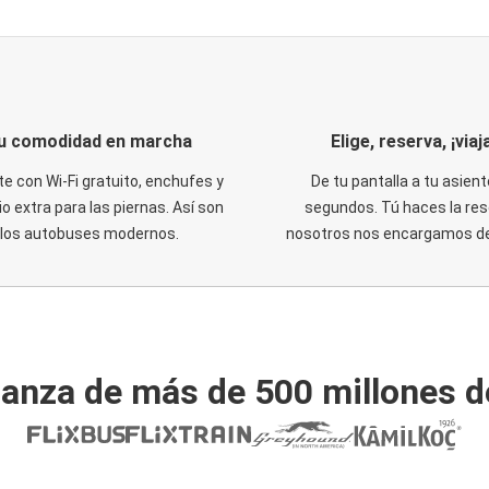
u comodidad en marcha
Elige, reserva, ¡viaja
te con Wi-Fi gratuito, enchufes y
De tu pantalla a tu asient
o extra para las piernas. Así son
segundos. Tú haces la res
los autobuses modernos.
nosotros nos encargamos del
ianza de más de 500 millones d