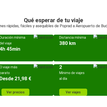
Qué esperar de tu viaje
nes rápidas, fáciles y asequibles de Poprad a Aeropuerto de Bu
Duración mínima
Distancia mínima
380 km
del viaje
4h 45min
2
El viaje más
barato
Mínimo de viajes
Desde 21,98 €
al día
Ver precios
Ver viajes