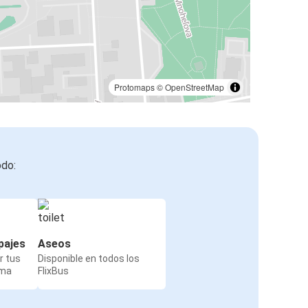
Protomaps
©
OpenStreetMap
odo:
pajes
Aseos
r tus
Disponible en todos los
rma
FlixBus