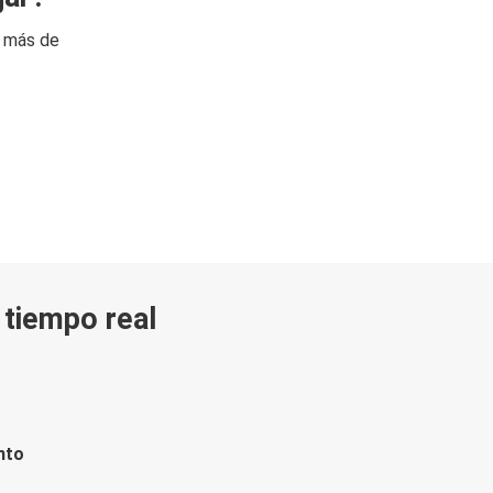
n más de
n tiempo real
nto