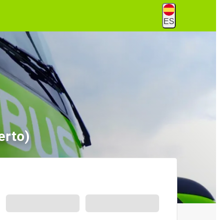
ES
erto)