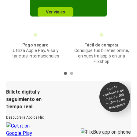
Ver viajes
Pago seguro
Fácil de comprar
Utiliza Apple Pay, Visa y
Consigue tus billetes online,
tarjetas internacionales
en nuestra app o en una
Flixshop
Con la
confianza de
Billete digital y
más de 500
seguimiento en
millones de
pasajeros
tiempo real
Descubre la App de Flix