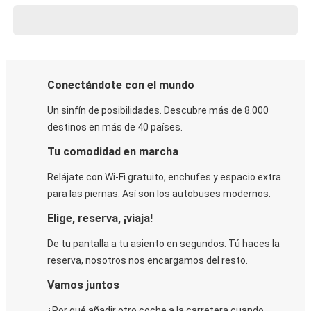
Conectándote con el mundo
Un sinfín de posibilidades. Descubre más de 8.000
destinos en más de 40 países.
Tu comodidad en marcha
Relájate con Wi-Fi gratuito, enchufes y espacio extra
para las piernas. Así son los autobuses modernos.
Elige, reserva, ¡viaja!
De tu pantalla a tu asiento en segundos. Tú haces la
reserva, nosotros nos encargamos del resto.
Vamos juntos
¿Por qué añadir otro coche a la carretera cuando