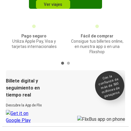
Ver viajes
Pago seguro
Fácil de comprar
Utiliza Apple Pay, Visa y
Consigue tus billetes online,
tarjetas internacionales
en nuestra app o en una
Flixshop
Con la
confianza de
Billete digital y
más de 500
seguimiento en
millones de
pasajeros
tiempo real
Descubre la App de Flix