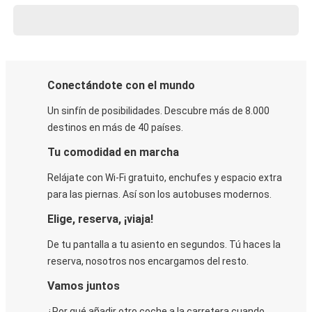
Conectándote con el mundo
Un sinfín de posibilidades. Descubre más de 8.000
destinos en más de 40 países.
Tu comodidad en marcha
Relájate con Wi-Fi gratuito, enchufes y espacio extra
para las piernas. Así son los autobuses modernos.
Elige, reserva, ¡viaja!
De tu pantalla a tu asiento en segundos. Tú haces la
reserva, nosotros nos encargamos del resto.
Vamos juntos
¿Por qué añadir otro coche a la carretera cuando