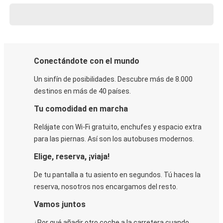
Conectándote con el mundo
Un sinfín de posibilidades. Descubre más de 8.000
destinos en más de 40 países.
Tu comodidad en marcha
Relájate con Wi-Fi gratuito, enchufes y espacio extra
para las piernas. Así son los autobuses modernos.
Elige, reserva, ¡viaja!
De tu pantalla a tu asiento en segundos. Tú haces la
reserva, nosotros nos encargamos del resto.
Vamos juntos
¿Por qué añadir otro coche a la carretera cuando