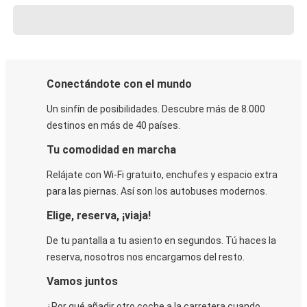
Conectándote con el mundo
Un sinfín de posibilidades. Descubre más de 8.000
destinos en más de 40 países.
Tu comodidad en marcha
Relájate con Wi-Fi gratuito, enchufes y espacio extra
para las piernas. Así son los autobuses modernos.
Elige, reserva, ¡viaja!
De tu pantalla a tu asiento en segundos. Tú haces la
reserva, nosotros nos encargamos del resto.
Vamos juntos
¿Por qué añadir otro coche a la carretera cuando