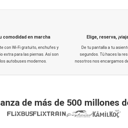
u comodidad en marcha
Elige, reserva, ¡viaja
te con Wi-Fi gratuito, enchufes y
De tu pantalla a tu asient
o extra para las piernas. Así son
segundos. Tú haces la res
los autobuses modernos.
nosotros nos encargamos del
ianza de más de 500 millones d