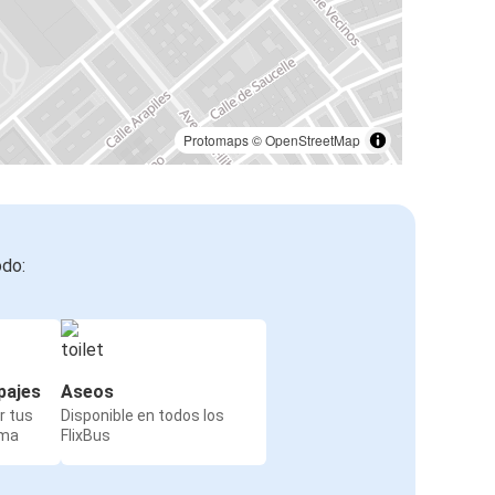
Protomaps
©
OpenStreetMap
odo:
pajes
Aseos
r tus
Disponible en todos los
rma
FlixBus