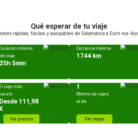
Qué esperar de tu viaje
iones rápidas, fáciles y asequibles de Salamanca a Esch-sur-Alz
Duración mínima
Distancia mínima
1744 km
del viaje
25h 5min
1
El viaje más
barato
Mínimo de viajes
Desde 111,98
al día
€
Ver precios
Ver viajes