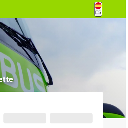
ES
ette