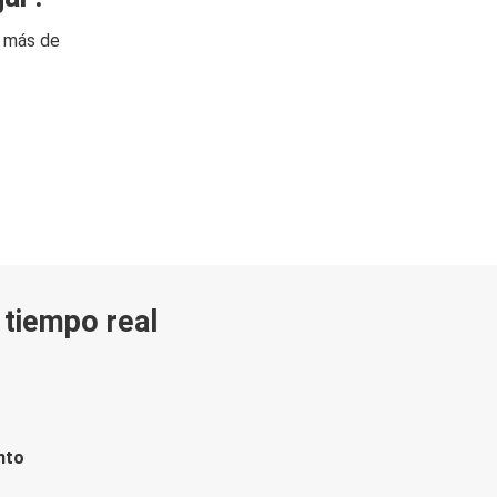
n más de
n tiempo real
nto