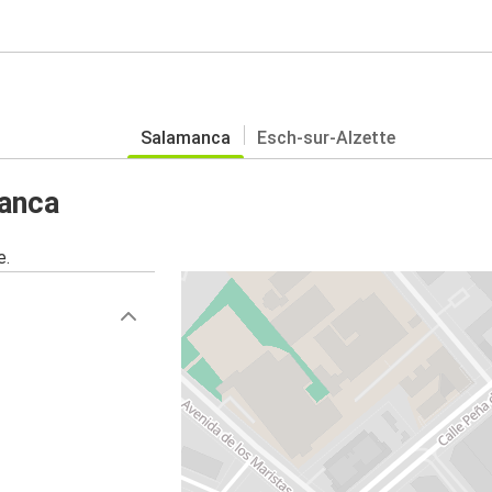
Salamanca
Esch-sur-Alzette
manca
e.