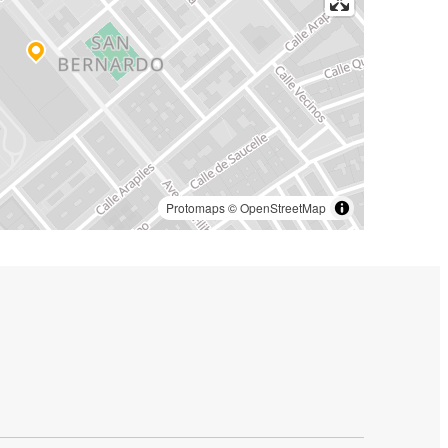
Protomaps
©
OpenStreetMap