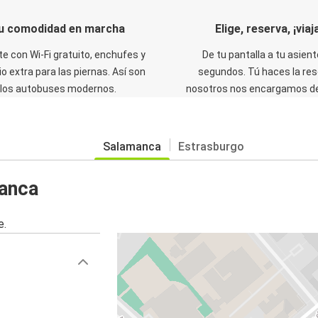
u comodidad en marcha
Elige, reserva, ¡viaja
te con Wi-Fi gratuito, enchufes y
De tu pantalla a tu asient
o extra para las piernas. Así son
segundos. Tú haces la res
los autobuses modernos.
nosotros nos encargamos del
Salamanca
Estrasburgo
manca
e.