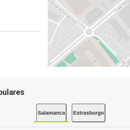
pulares
Salamanca
Estrasburgo