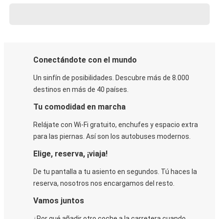
Conectándote con el mundo
Un sinfín de posibilidades. Descubre más de 8.000
destinos en más de 40 países.
Tu comodidad en marcha
Relájate con Wi-Fi gratuito, enchufes y espacio extra
para las piernas. Así son los autobuses modernos.
Elige, reserva, ¡viaja!
De tu pantalla a tu asiento en segundos. Tú haces la
reserva, nosotros nos encargamos del resto.
Vamos juntos
¿Por qué añadir otro coche a la carretera cuando