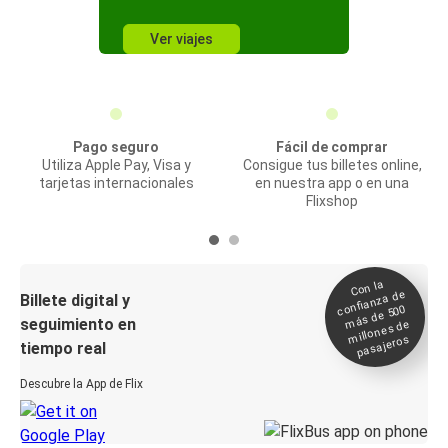
Ver viajes
Pago seguro
Fácil de comprar
Utiliza Apple Pay, Visa y
Consigue tus billetes online,
tarjetas internacionales
en nuestra app o en una
Flixshop
Con la
confianza de
Billete digital y
más de 500
seguimiento en
millones de
pasajeros
tiempo real
Descubre la App de Flix