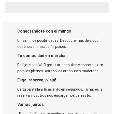
Conectándote con el mundo
Un sinfín de posibilidades. Descubre más de 8.000
destinos en más de 40 países.
Tu comodidad en marcha
Relájate con Wi-Fi gratuito, enchufes y espacio extra
para las piernas. Así son los autobuses modernos.
Elige, reserva, ¡viaja!
De tu pantalla a tu asiento en segundos. Tú haces la
reserva, nosotros nos encargamos del resto.
Vamos juntos
¿Por qué añadir otro coche a la carretera cuando