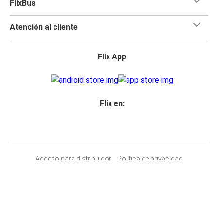
FlixBus
Atención al cliente
Flix App
Flix en:
Acceso para distribuidor
Política de privacidad
Derechos pasajeros
Aviso legal
Accesibilidad
Cambiar la configuración de las cookies
© 2026 Flix SE