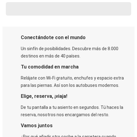
Conectándote con el mundo
Un sinfín de posibilidades. Descubre más de 8.000
destinos en más de 40 países.
Tu comodidad en marcha
Relájate con Wi-Fi gratuito, enchufes y espacio extra
para las piernas. Así son los autobuses modernos.
Elige, reserva, ¡viaja!
De tu pantalla a tu asiento en segundos. Tú haces la
reserva, nosotros nos encargamos del resto.
Vamos juntos
¿Por qué añadir otro coche a la carretera cuando