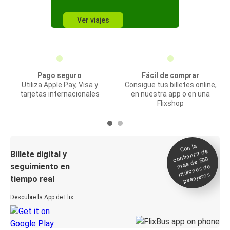
Ver viajes
Pago seguro
Fácil de comprar
Utiliza Apple Pay, Visa y
Consigue tus billetes online,
tarjetas internacionales
en nuestra app o en una
Flixshop
Con la
confianza de
Billete digital y
más de 500
seguimiento en
millones de
pasajeros
tiempo real
Descubre la App de Flix