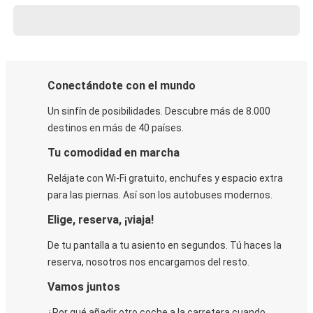
Conectándote con el mundo
Un sinfín de posibilidades. Descubre más de 8.000
destinos en más de 40 países.
Tu comodidad en marcha
Relájate con Wi-Fi gratuito, enchufes y espacio extra
para las piernas. Así son los autobuses modernos.
Elige, reserva, ¡viaja!
De tu pantalla a tu asiento en segundos. Tú haces la
reserva, nosotros nos encargamos del resto.
Vamos juntos
¿Por qué añadir otro coche a la carretera cuando