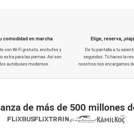
u comodidad en marcha
Elige, reserva, ¡viaja
te con Wi-Fi gratuito, enchufes y
De tu pantalla a tu asient
o extra para las piernas. Así son
segundos. Tú haces la res
los autobuses modernos.
nosotros nos encargamos del
ianza de más de 500 millones d