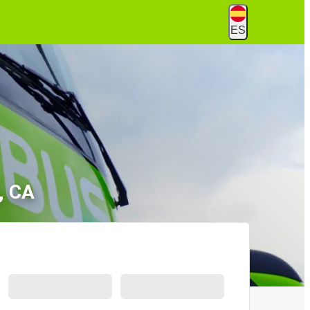
ES
, CA