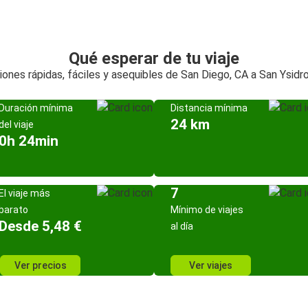
Qué esperar de tu viaje
ones rápidas, fáciles y asequibles de San Diego, CA a San Ysidr
Duración mínima
Distancia mínima
24 km
del viaje
0h 24min
7
El viaje más
barato
Mínimo de viajes
Desde 5,48 €
al día
Ver precios
Ver viajes