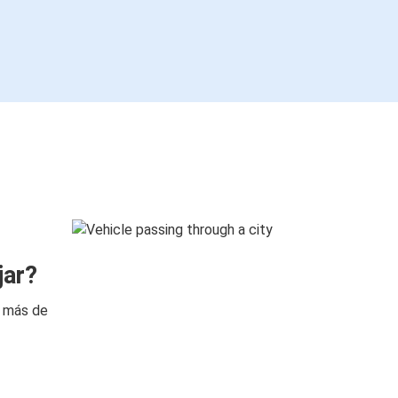
jar?
n más de