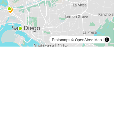
Protomaps
©
OpenStreetMap