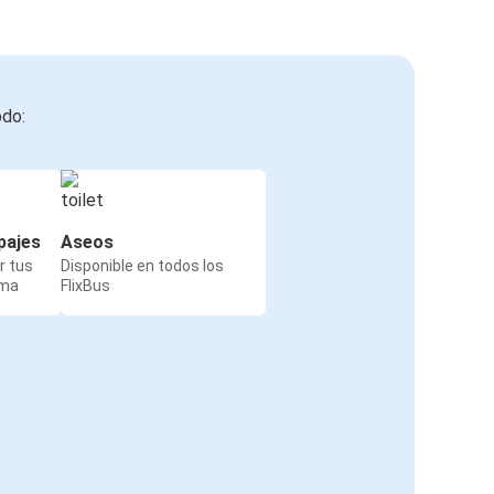
odo:
pajes
Aseos
r tus
Disponible en todos los
rma
FlixBus