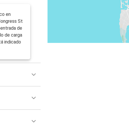
nco en
 Congress St
 entrada de
llo de carga
tá indicado